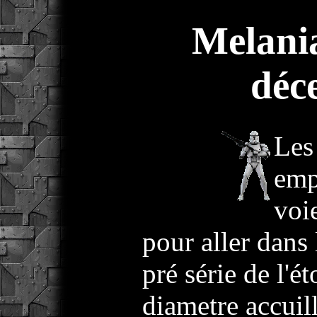
Melani
déc
Les
emp
voi
pour aller dans
pré série de l'é
diametre accuill