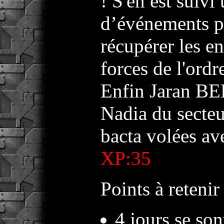
! S'en est suivi
d’événements po
récupérer les e
forces de l'ordr
Enfin Jaran BE
Nadia du secteu
bacta volées av
XP:35
Points à retenir 
4 jours se son