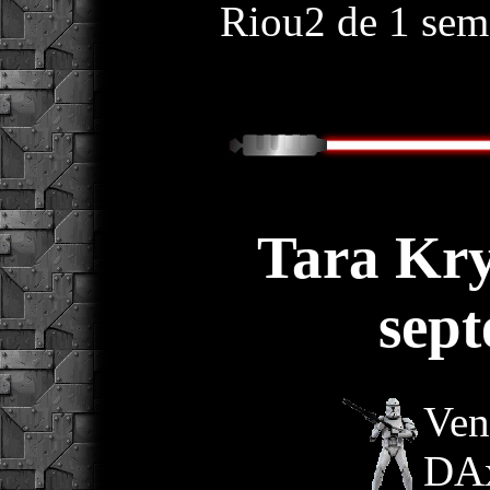
Riou2 de 1 sem
Tara Kry
sep
Ven
DA