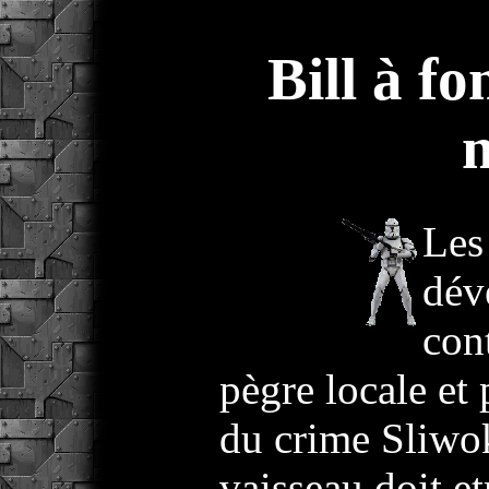
Bill à f
Les
dév
con
pègre locale et 
du crime Sliwok
vaisseau doit et