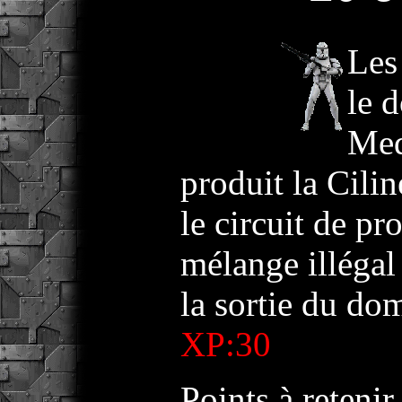
Les 
le 
Med
produit la Cili
le circuit de pr
mélange illégal 
la sortie du dom
XP:30
Points à retenir 