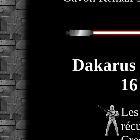
Dakarus 
16
Les
réc
Cree