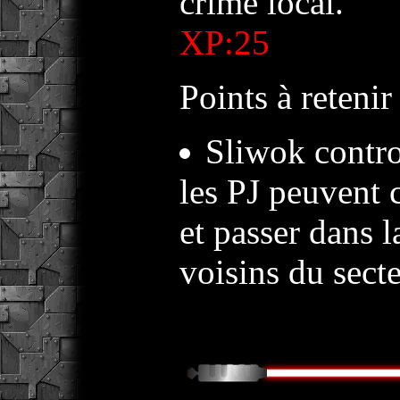
crime local.
XP:25
Points à retenir 
Sliwok contro
les PJ peuvent c
et passer dans l
voisins du sect