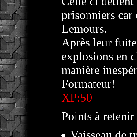
Celle ci détient
prisonniers car 
Lemours.
Après leur fuite
explosions en c
manière inespér
Formateur!
XP:50
Points à retenir 
Vaisseau de tr