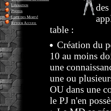
des
Libération
Photos
app
Liste des Morts!
Retour Accueil
table :
Création du 
10 au moins doi
une connaissanc
une ou plusieu
OU dans une co
le PJ n'en poss