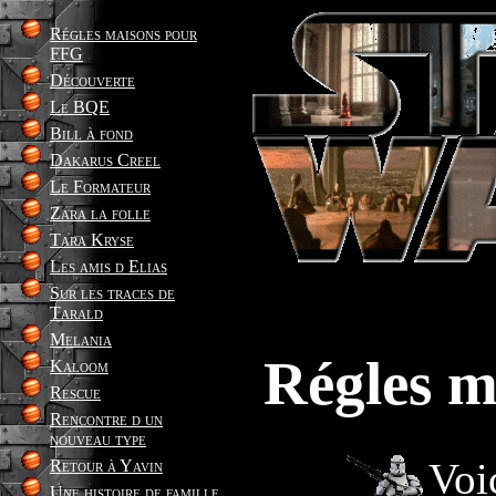
Régles maisons pour
FFG
Découverte
Le BQE
Bill à fond
Dakarus Creel
Le Formateur
Zara la folle
Tara Kryse
Les amis d Elias
Sur les traces de
Tarald
Melania
Régles 
Kaloom
Rescue
Rencontre d un
nouveau type
Voi
Retour à Yavin
Une histoire de famille