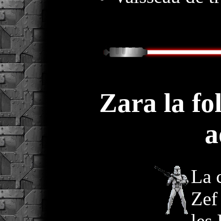
Zara la fo
a
La 
Zef
les 