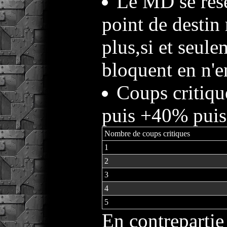
Le MD se réser
point de destin
plus,si et seule
bloquent en n'e
Coups critiqu
puis +40% pui
Nombre de coups critiques
1
2
3
4
5
En contreparti