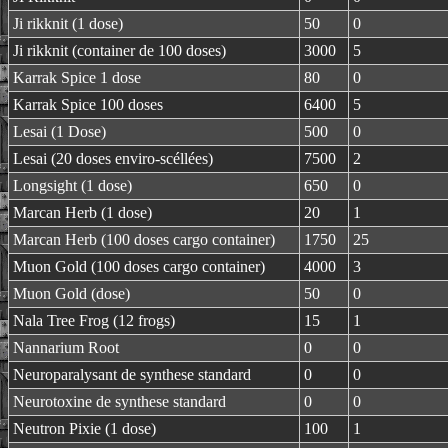
Ji rikknit (1 dose)
50
0
Ji rikknit (container de 100 doses)
3000
5
Karrak Spice 1 dose
80
0
Karrak Spice 100 doses
6400
5
Lesai (1 Dose)
500
0
Lesai (20 doses enviro-scéllées)
7500
2
Longsight (1 dose)
650
0
Marcan Herb (1 dose)
20
1
Marcan Herb (100 doses cargo container)
1750
25
Muon Gold (100 doses cargo container)
4000
3
Muon Gold (dose)
50
0
Nala Tree Frog (12 frogs)
15
1
Nannarium Root
0
0
Neuroparalysant de synthese standard
0
0
Neurotoxine de synthese standard
0
0
Neutron Pixie (1 dose)
100
1