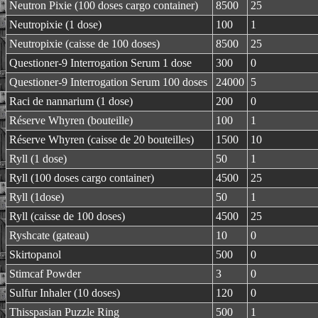
Neutron Pixie (100 doses cargo container)
8500
25
Neutropixie (1 dose)
100
1
Neutropixie (caisse de 100 doses)
8500
25
Questioner-9 Interrogation Serum 1 dose
300
0
Questioner-9 Interrogation Serum 100 doses
24000
5
Raci de nannarium (1 dose)
200
0
Réserve Whyren (bouteille)
100
1
Réserve Whyren (caisse de 20 bouteilles)
1500
10
Ryll (1 dose)
50
1
Ryll (100 doses cargo container)
4500
25
Ryll (1dose)
50
1
Ryll (caisse de 100 doses)
4500
25
Ryshcate (gateau)
10
0
Skirtopanol
500
0
Stimcaf Powder
3
0
Sulfur Inhaler (10 doses)
120
0
Thisspasian Puzzle Ring
500
1