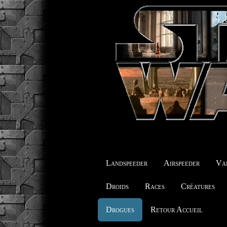
Landspeeder
Airspeeder
Vai
Droids
Races
Créatures
Drogues
Retour Accueil