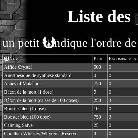
Liste des
un petit
indique l'ordre de 
Nom
Prix
Encombremen
Affide Crystal
500
0
Anesthesique de synthese standard
0
0
Ashes of Malachor
750
0
Bâton de la mort (1 dose)
5
0
Bâton de la mort (caisse de 100 doses)
250
3
Booster bleu (1 dose)
10
0
Booster bleu (100 dose)
750
3
Calming Salve
25
0
Corellian Whiskey/Whyren s Reserve
0
0