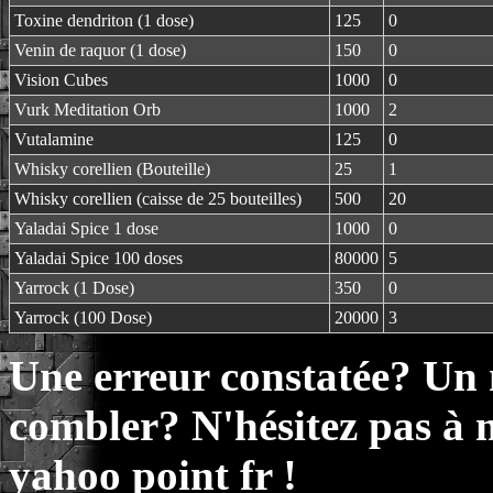
Toxine dendriton (1 dose)
125
0
Venin de raquor (1 dose)
150
0
Vision Cubes
1000
0
Vurk Meditation Orb
1000
2
Vutalamine
125
0
Whisky corellien (Bouteille)
25
1
Whisky corellien (caisse de 25 bouteilles)
500
20
Yaladai Spice 1 dose
1000
0
Yaladai Spice 100 doses
80000
5
Yarrock (1 Dose)
350
0
Yarrock (100 Dose)
20000
3
Une erreur constatée? Un
combler? N'hésitez pas à 
yahoo point fr !