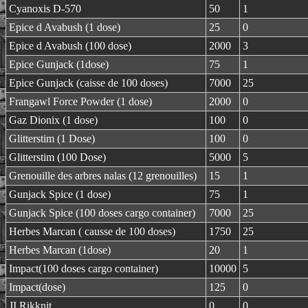
Cyanoxis D-570
50
1
Epice d Avabush (1 dose)
25
0
Epice d Avabush (100 dose)
2000
3
Epice Gunjack (1dose)
75
1
Epice Gunjack (caisse de 100 doses)
7000
25
Frangawl Force Powder (1 dose)
2000
0
Gaz Dionix (1 dose)
100
0
Glitterstim (1 Dose)
100
0
Glitterstim (100 Dose)
5000
5
Grenouille des arbres nalas (12 grenouilles)
15
1
Gunjack Spice (1 dose)
75
1
Gunjack Spice (100 doses cargo container)
7000
25
Herbes Marcan ( causse de 100 doses)
1750
25
Herbes Marcan (1dose)
20
1
Impact(100 doses cargo container)
10000
5
Impact(dose)
125
0
JI Rikknit
0
0